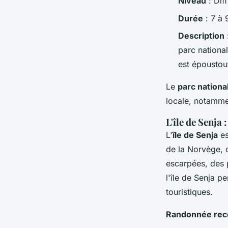
Niveau
: Diff
Durée
: 7 à 
Description
parc nationa
est époustou
Le
parc nation
locale, notammen
L'île de Senja
L'
île de Senja
es
de la Norvège, 
escarpées, des 
l'île de Senja p
touristiques.
Randonnée rec