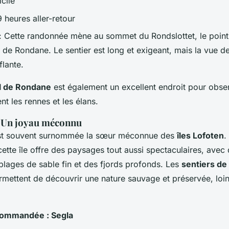
icile
9 heures aller-retour
: Cette randonnée mène au sommet du Rondslottet, le point
l de Rondane. Le sentier est long et exigeant, mais la vue 
flante.
al de Rondane
est également un excellent endroit pour obser
t les rennes et les élans.
 : Un joyau méconnu
t souvent surnommée la sœur méconnue des
îles Lofoten
.
cette île offre des paysages tout aussi spectaculaires, ave
plages de sable fin et des fjords profonds. Les
sentiers d
ermettent de découvrir une nature sauvage et préservée, loi
ommandée : Segla