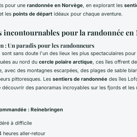
its pour une
randonnée en Norvège
, en explorant les
senti
et les
points de départ
idéaux pour chaque aventure.
s incontournables pour la randonnée en
en : Un paradis pour les randonneurs
n
sont sans doute l'un des lieux les plus spectaculaires pou
ituées au nord du
cercle polaire arctique
, ces îles offrent 
le, avec des montagnes escarpées, des plages de sable bla
heurs pittoresques. Les
sentiers de randonnée
des îles Lof
e découvrir des panoramas incroyables sur les fjords et le
ommandée : Reinebringen
éré à difficile
4 heures aller-retour