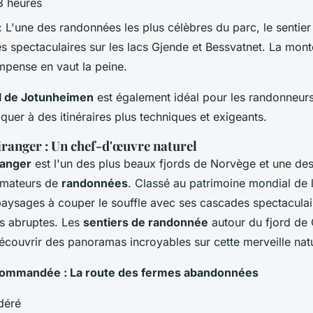
8 heures
: L'une des randonnées les plus célèbres du parc, le senti
s spectaculaires sur les lacs Gjende et Bessvatnet. La mont
mpense en vaut la peine.
al de Jotunheimen
est également idéal pour les randonneur
aquer à des itinéraires plus techniques et exigeants.
iranger : Un chef-d'œuvre naturel
ranger
est l'un des plus beaux fjords de Norvège et une des
amateurs de
randonnées
. Classé au patrimoine mondial de
 paysages à couper le souffle avec ses cascades spectaculai
s abruptes. Les
sentiers de randonnée
autour du fjord de 
écouvrir des panoramas incroyables sur cette merveille natu
ommandée : La route des fermes abandonnées
déré