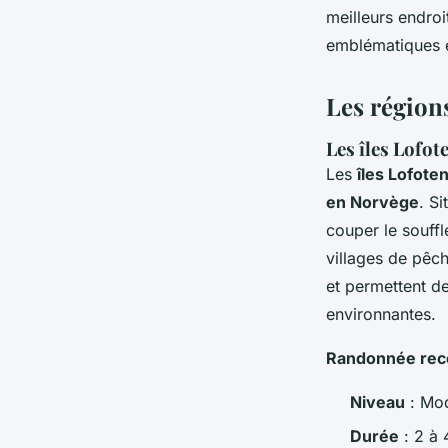
meilleurs endro
emblématiques 
Les région
Les îles Lofot
Les
îles Lofote
en Norvège
. S
couper le souff
villages de pêc
et permettent d
environnantes.
Randonnée rec
Niveau
: Mod
Durée
: 2 à 