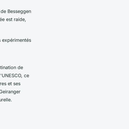
er de Besseggen
ée est raide,
s expérimentés
tination de
 l'UNESCO, ce
res et ses
Geiranger
relle.