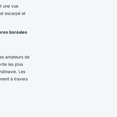
t une vue
est escarpé et
ores boréales
les amateurs de
rite les plus
ndinavie. Les
nent à travers