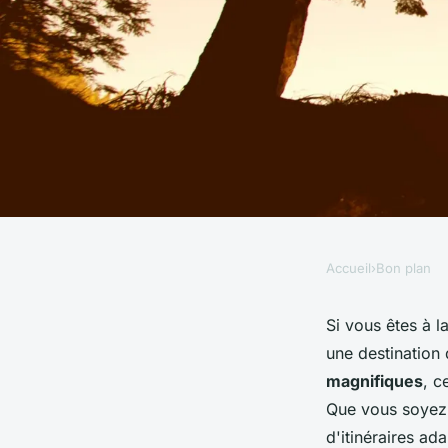
Accueil
›
Bon plan
BON PLAN
Quels sont les meill
Si vous êtes à 
une destination
une randonnée en n
magnifiques
, c
Que vous soyez 
d'itinéraires ad
Manon
•
27 juin 2024
•
6 min de lecture