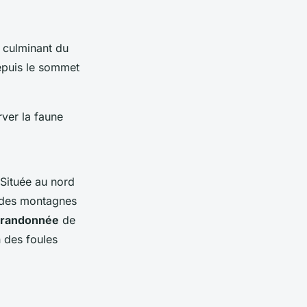
 culminant du
depuis le sommet
ver la faune
 Située au nord
c des montagnes
e randonnée
de
n des foules