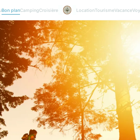
u
Bon plan
Camping
Croisière
Location
Tourisme
Vacance
Vo