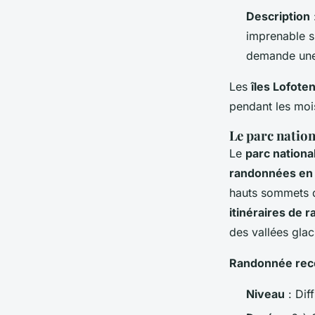
Description
imprenable su
demande une
Les
îles Lofote
pendant les moi
Le parc nation
Le
parc nation
randonnées en
hauts sommets d
itinéraires de 
des vallées glac
Randonnée re
Niveau
: Diff