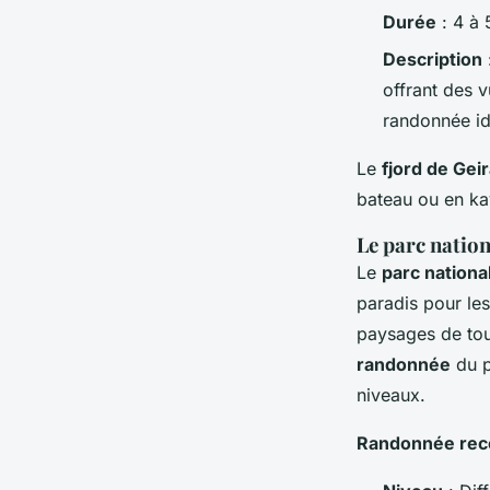
Durée
: 4 à 
Description
offrant des 
randonnée id
Le
fjord de Gei
bateau ou en kay
Le parc natio
Le
parc nation
paradis pour les
paysages de tou
randonnée
du p
niveaux.
Randonnée rec