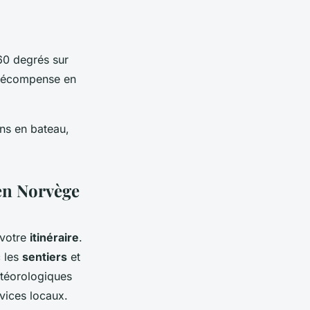
60 degrés sur
a récompense en
ns en bateau,
en Norvège
r votre
itinéraire
.
c les
sentiers
et
étéorologiques
rvices locaux.