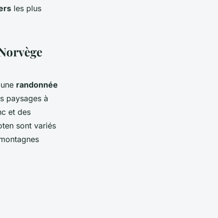
ers
les plus
 Norvège
r une
randonnée
des paysages à
nc et des
oten sont variés
s montagnes