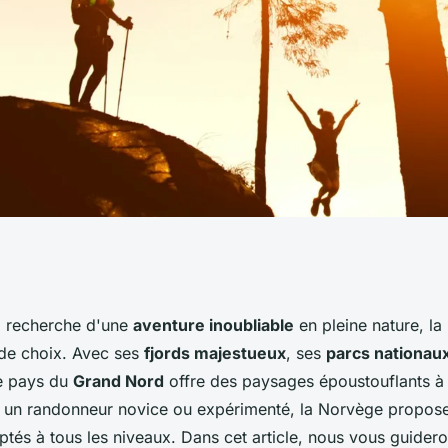
eurs endroits pour
la recherche d'une
aventure inoubliable
en pleine nature, la
 de choix. Avec ses
fjords majestueux
, ses
parcs nationau
ature en Norvège?
e pays du
Grand Nord
offre des paysages époustouflants à 
un randonneur novice ou expérimenté, la Norvège propose
aptés à tous les niveaux. Dans cet article, nous vous guidero