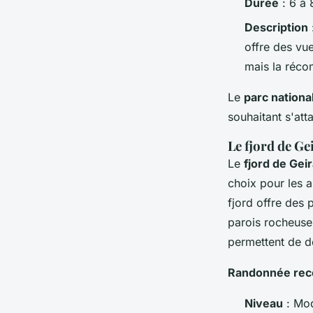
Durée
: 6 à 
Description
offre des vue
mais la réco
Le
parc nation
souhaitant s'att
Le fjord de Ge
Le
fjord de Gei
choix pour les 
fjord offre des
parois rocheuse
permettent de d
Randonnée rec
Niveau
: Mo