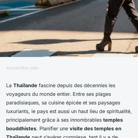
Accueil
›
Bon plan
BON PLAN
Comment organiser une visite
La
Thaïlande
fascine depuis des décennies les
voyageurs du monde entier. Entre ses plages
des temples bouddhistes en
paradisiaques, sa cuisine épicée et ses paysages
Thaïlande?
luxuriants, le pays est aussi un haut lieu de spiritualité,
principalement grâce à ses innombrables
temples
Manon
•
27 juin 2024
•
5 min de lecture
bouddhistes
. Planifier une
visite des temples en
Thaïlande
peut s’avérer complexe, tant il y a de