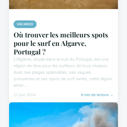
VACANCE
Où trouver les meilleurs spots
pour le surf en Algarve,
Portugal ?
L'Algarve, située dans le sud du Portugal, est une
région de rêve pour les surfeurs de tous niveaux.
Avec ses plages splendides, ses vagues
puissantes et ses spots de surf variés, cette région
attire ...
27 juin 2024
6 min de lecture →