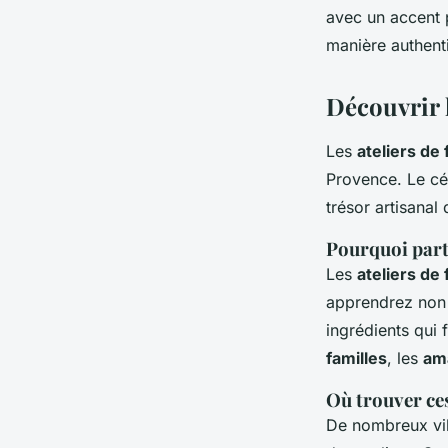
avec un accent p
randonnées en mon
manière authenti
Découvrir l
Manon
•
27 juin 2024
•
6 min de lecture
Les
ateliers de
Provence. Le c
trésor artisana
Pourquoi parti
Les
ateliers de 
apprendrez non s
ingrédients qui 
familles
, les
am
Où trouver ces
De nombreux vi