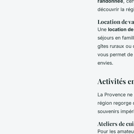
randonnée
, ce
découvrir la rég
Location de vac
Une
location d
séjours en famil
gîtes ruraux ou 
vous permet de 
envies.
Activités e
La Provence ne 
région regorge 
souvenirs impér
Ateliers de cu
Pour les amateu