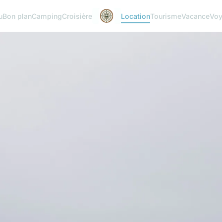
u
Bon plan
Camping
Croisière
Location
Tourisme
Vacance
Vo