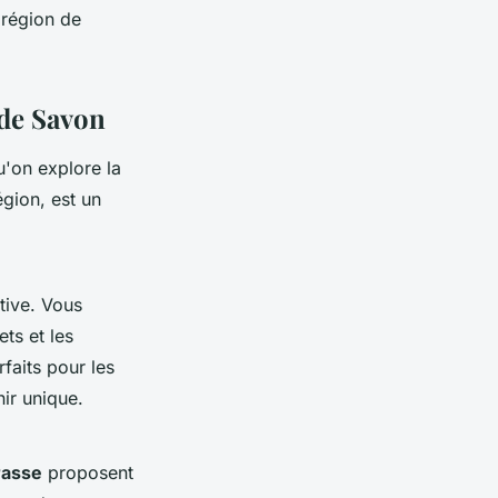
 région de
 de Savon
u'on explore la
égion, est un
tive. Vous
ts et les
rfaits pour les
ir unique.
rasse
proposent