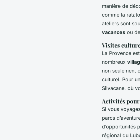
manière de déco
comme la ratatou
ateliers sont s
vacances
ou des
Visites cultur
La Provence est 
nombreux
villa
non seulement c
culturel. Pour 
Silvacane, où v
Activités pour
Si vous voyagez
parcs d’aventur
d’opportunités p
régional du Lub