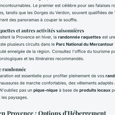
ncontournables. Le premier est célèbre pour ses falaises r
es, tandis que les Gorges du Verdon, souvent qualifiées d
frent des panoramas à couper le souffle.
ettes et autres activités saisonnières
sitent la Provence en hiver, la
randonnée raquettes
est une
xiste plusieurs circuits dans le
Parc National du Mercantour
uté enneigée de la région. Consultez l'office du tourisme p
orologiques et les itinéraires recommandés.
e randonnée
ration est essentielle pour profiter pleinement de vos
ran
aussures de marche confortables, des vêtements adaptés à
 N'oubliez pas un
pique-nique
à base de
produits locaux
po
t les paysages.
en Provence : Options d'Hébergement