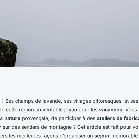
 organiser des
e
! Ses champs de lavande, ses villages pittoresques, et ses 
de cette région un véritable joyau pour les
vacances
. Vous
e avec des ateliers
la
nature
provençale, de participer à des
ateliers de fabri
r
sur des sentiers de montagne ? Cet article est fait pour v
von et des
ers les meilleures façons d’organiser un
séjour
mémorable 