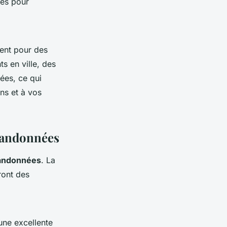
tes pour
ment pour des
s en ville, des
ées, ce qui
ns et à vos
 Randonnées
andonnées
. La
ront des
une excellente