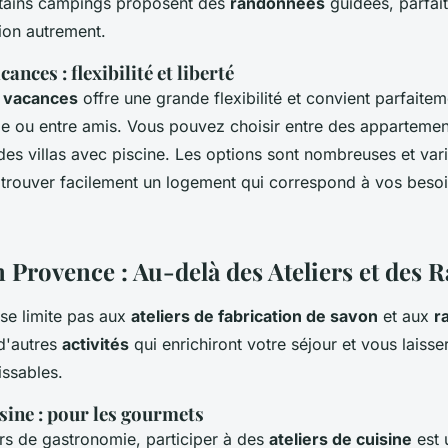
rtains campings proposent des
randonnées
guidées, parfai
ion autrement.
ances : flexibilité et liberté
e vacances
offre une grande flexibilité et convient parfaite
le ou entre amis. Vous pouvez choisir entre des appartement
des villas avec piscine. Les options sont nombreuses et vari
trouver facilement un logement qui correspond à vos besoi
n Provence : Au-delà des Ateliers et des
se limite pas aux
ateliers de fabrication de savon
et aux
r
d'autres
activités
qui enrichiront votre séjour et vous laisse
issables.
isine : pour les gourmets
rs de gastronomie, participer à des
ateliers de cuisine
est 