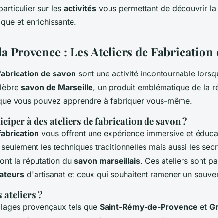
articulier sur les
activités
vous permettant de découvrir la
tagne?
que et enrichissante.
a Provence : Les Ateliers de Fabrication
 fabrication de savon
sont une activité incontournable lorsq
élèbre
savon de Marseille
, un produit emblématique de la r
l que vous pouvez apprendre à fabriquer vous-même.
ciper à des ateliers de fabrication de savon ?
fabrication
vous offrent une expérience immersive et éduca
eulement les techniques traditionnelles mais aussi les secre
font la réputation du
savon marseillais
. Ces ateliers sont pa
ateurs
d'artisanat et ceux qui souhaitent ramener un souven
 ateliers ?
llages provençaux tels que
Saint-Rémy-de-Provence
et
G