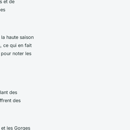
s et de
des
 la haute saison
 ce qui en fait
 pour noter les
lant des
frent des
 et les Gorges