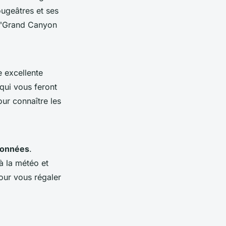
ougeâtres et ses
e "Grand Canyon
 excellente
qui vous feront
our connaître les
données
.
 la météo et
ur vous régaler