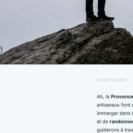
Accueil
›
Location
LOCATION
Quels conseils pour
Ah, la
Provenc
artisanaux font 
vacances en Provenc
immerger dans 
et de
randonne
de fabrication de sa
guiderons à trav