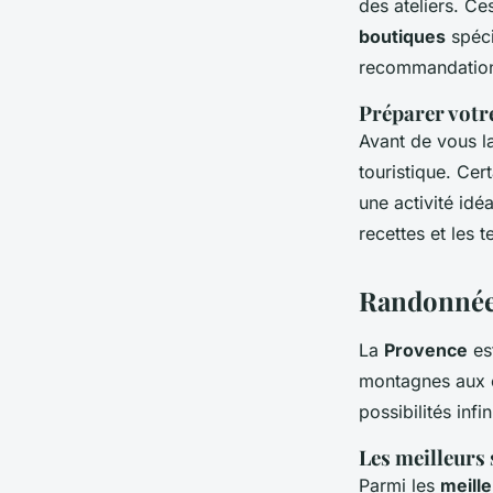
des ateliers. Ce
boutiques
spéci
recommandations
Préparer votr
Avant de vous la
touristique. Cer
une activité idé
recettes et les
Randonnée 
La
Provence
es
montagnes aux c
possibilités inf
Les meilleurs
Parmi les
meill