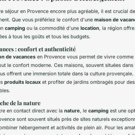
e séjour en Provence encore plus agréable, il est crucial de
ent. Que vous préfériez le confort d'une
maison de vacan
'un
camping
ou la commodité d'une
location
, la région offr
es à tous les goûts et tous les budgets.
nces : confort et authenticité
on de vacances
en Provence vous permet de vivre comme u
tout le confort moderne. Ces maisons, souvent situées dans 
us offrent une immersion totale dans la culture provençale
es
produits locaux
et profiter de jardins ombragés pour d
bles.
che de la nature
re en contact direct avec la
nature
, le
camping
est une opt
vence sont souvent situés près de sites naturels exception
ombiner hébergement et activités de plein air. Pour les ama