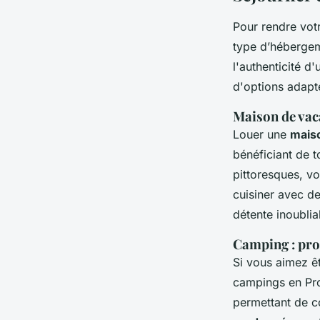
Pour rendre votr
type d’hébergem
l'authenticité d
d'options adapté
Maison de vaca
Louer une
mais
bénéficiant de 
pittoresques, vo
cuisiner avec d
détente inoublia
Camping : pro
Si vous aimez êt
campings en Pro
permettant de c