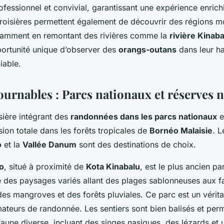
essionnel et convivial, garantissant une expérience enrich
croisières permettent également de découvrir des régions m
otamment en remontant des rivières comme la
rivière Kinab
pportunité unique d’observer des
orangs-outans
dans leur ha
iable.
urnables : Parcs nationaux et réserves n
sière intégrant des
randonnées dans les parcs nationaux
e
ion totale dans les forêts tropicales de
Bornéo Malaisie
. 
o
et la
Vallée Danum
sont des destinations de choix.
o
, situé à proximité de
Kota Kinabalu
, est le plus ancien pa
e des paysages variés allant des plages sablonneuses aux f
des mangroves et des forêts pluviales. Ce parc est un vérit
ateurs de randonnée. Les sentiers sont bien balisés et per
aune diverse, incluant des singes nasiques, des lézards et 