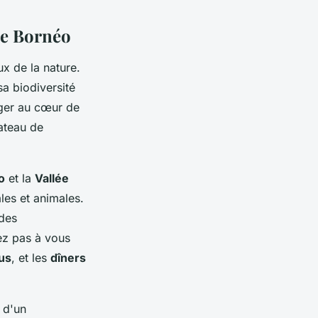
de Bornéo
x de la nature.
sa biodiversité
nger au cœur de
bateau de
o
et la
Vallée
les et animales.
 des
rez pas à vous
us
, et les
dîners
 d'un