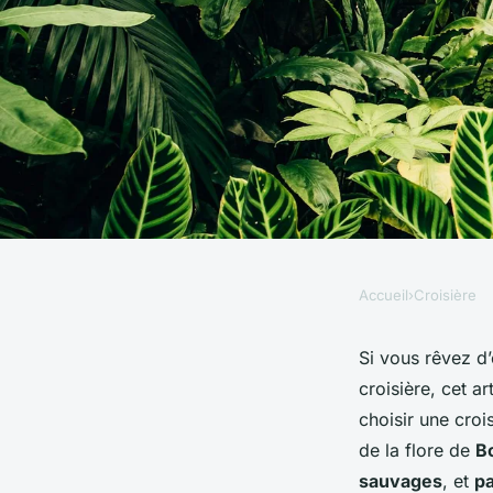
Accueil
›
Croisière
CROISIÈRE
Comment choisir une
Si vous rêvez d
croisière, cet a
offre des randonnée
choisir une croi
de la flore de
B
les forêts tropicale
sauvages
, et
pa