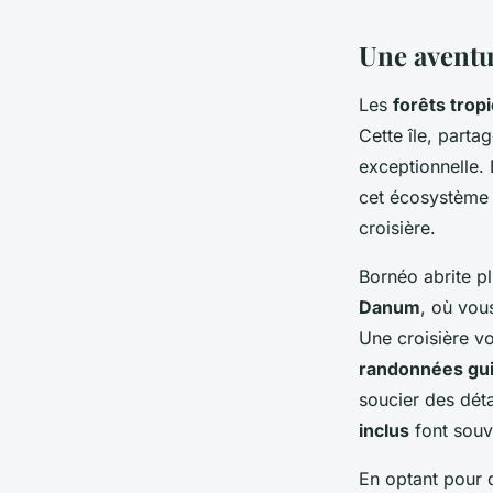
Une aventu
Manon
•
27 juin 2024
•
7 min de lecture
Les
forêts trop
Cette île, parta
exceptionnelle.
cet écosystème u
croisière.
Bornéo abrite p
Danum
, où vou
Une croisière vo
randonnées gu
soucier des déta
inclus
font souv
En optant pour