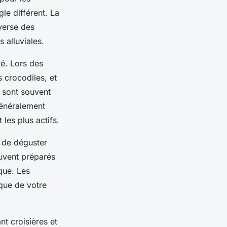
le différent. La
averse des
 alluviales.
té. Lors des
 crocodiles, et
, sont souvent
généralement
les plus actifs.
 de déguster
ouvent préparés
que. Les
ique de votre
t croisières et