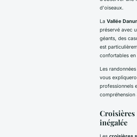
d'oiseaux.
La
Vallée Danu
préservé avec u
géants, des cas
est particulière
confortables en 
Les randonnées
vous expliqueron
professionnels e
compréhension 
Croisières
inégalée
Les
croisières 