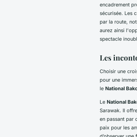
encadrement prof
sécurisée. Les 
par la route, n
aurez ainsi l'o
spectacle inoubl
Les inconto
Choisir une croi
pour une immers
le
National Bak
Le
National Bak
Sarawak. Il offr
en passant par 
paix pour les am
d’observer une f