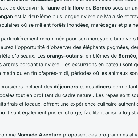
eux de découvrir la
faune et la flore
de
Bornéo
sous un ang
tangan
est la deuxième plus longue rivière de Malaisie et tr
culaires où se mêlent forêts inondées, marécages et plaines
t particulièrement renommée pour son incroyable biodiversi
s aurez l'opportunité d'observer des éléphants pygmées, des
iété d'oiseaux. Les
orangs-outans
, emblèmes de
Bornéo
s arbres bordant la rivière. Les excursions en bateau sont 
e matin ou en fin d'après-midi, périodes où les animaux sont 
roisières incluent des
déjeuners
et des
dîners
permettant
locales tout en profitant du cadre naturel. Les repas sont s
ts frais et locaux, offrant une expérience culinaire authenti
port
sont également pris en charge, facilitant ainsi la logist
s comme
Nomade Aventure
proposent des programmes allian