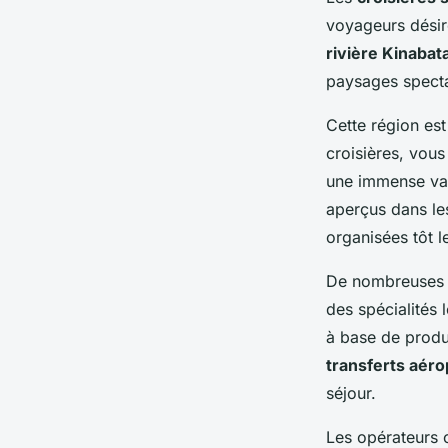
voyageurs désir
rivière Kinaba
paysages specta
Cette région es
croisières, vou
une immense var
aperçus dans le
organisées tôt l
De nombreuses c
des spécialités 
à base de produi
transferts aéro
séjour.
Les opérateur