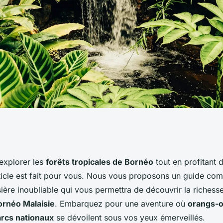
 croisière qui
’explorer les
forêts tropicales de Bornéo
tout en profitant 
rticle est fait pour vous. Nous vous proposons un guide com
s pour découvrir
sière inoubliable qui vous permettra de découvrir la richesse
ornéo Malaisie
. Embarquez pour une aventure où
orangs-
s de Bornéo?
rcs nationaux
se dévoilent sous vos yeux émerveillés.