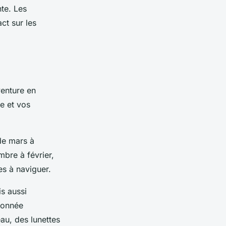
te. Les
ct sur les
venture en
re et vos
de mars à
mbre à février,
es à naviguer.
s aussi
donnée
au, des lunettes