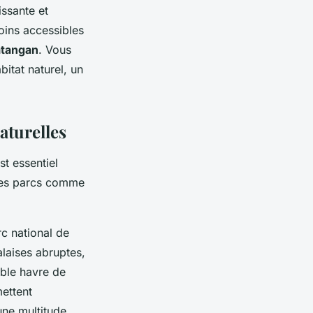
issante et
oins accessibles
atangan
. Vous
bitat naturel, un
aturelles
st essentiel
Les parcs comme
rc national de
alaises abruptes,
able havre de
mettent
une multitude