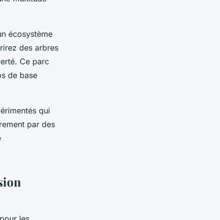
e un écosystème
rirez des arbres
berté. Ce parc
ps de base
érimentés qui
adrement par des
e
sion
pour les