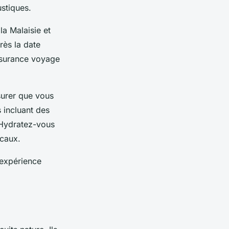
ustiques.
la Malaisie et
rès la date
ssurance voyage
surer que vous
 incluant des
. Hydratez-vous
ocaux.
 expérience