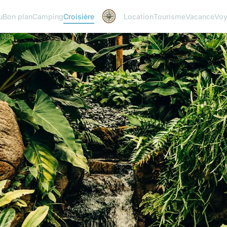
u
Bon plan
Camping
Croisière
Location
Tourisme
Vacance
Vo