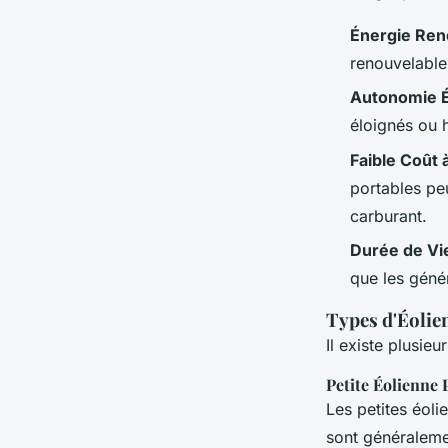
Énergie Ren
renouvelable
Autonomie 
éloignés ou 
Faible Coût
portables pe
carburant.
Durée de Vi
que les génér
Types d'Éolie
Il existe plusie
Petite Éolienne 
Les petites éoli
sont généralem