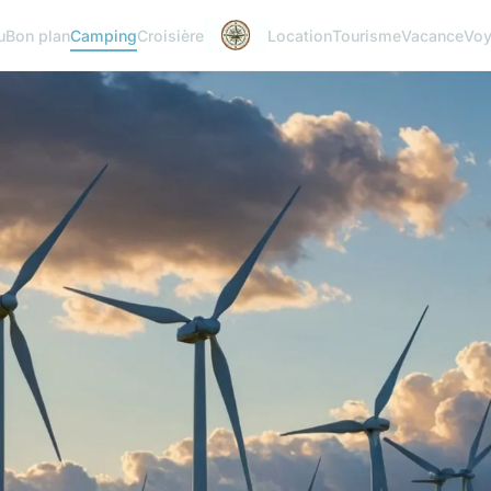
u
Bon plan
Camping
Croisière
Location
Tourisme
Vacance
Vo