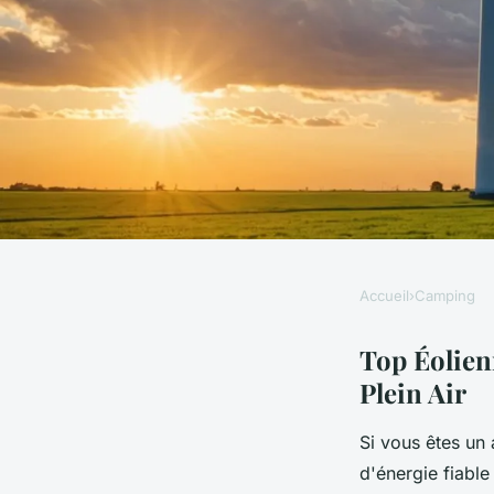
Accueil
›
Camping
CAMPING
Top éoliennes porta
Top Éolien
Plein Air
alimenter vos escapa
Si vous êtes un 
d'énergie fiable
Manon
•
4 mars 2025
•
5 min de lecture