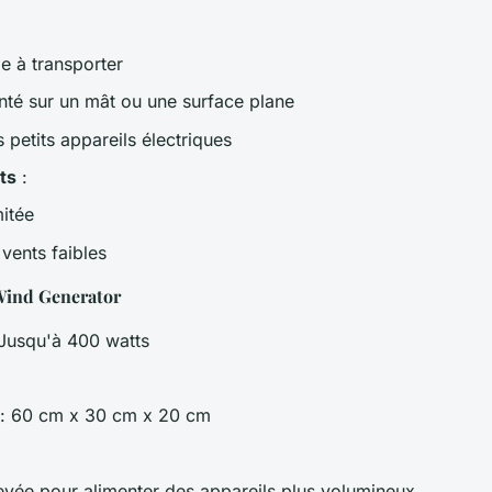
le à transporter
nté sur un mât ou une surface plane
s petits appareils électriques
ts
:
mitée
vents faibles
ind Generator
Jusqu'à 400 watts
g
: 60 cm x 30 cm x 20 cm
evée pour alimenter des appareils plus volumineux