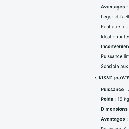
Avantages
:
Léger et faci
Peut être mo
Idéal pour le
Inconvénien
Puissance li
Sensible aux 
2.
KISAE 400W W
Puissance
: 
Poids
: 15 k
Dimensions
Avantages
:
Puissance él