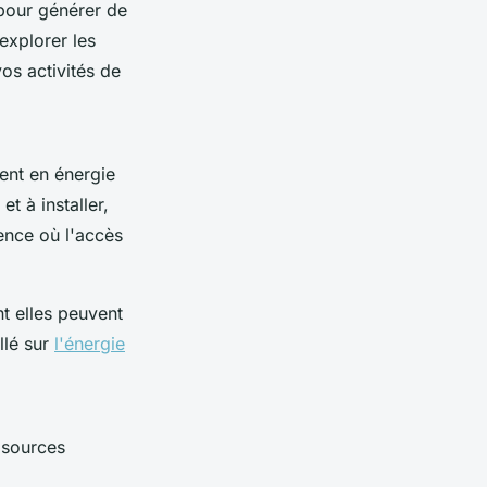
 pour générer de
explorer les
os activités de
vent en énergie
t à installer,
ence où l'accès
t elles peuvent
llé sur
l'énergie
 sources