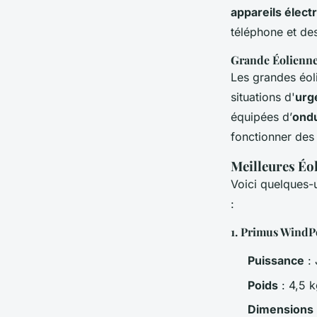
appareils élect
téléphone et des
Grande Éolienne
Les grandes éoli
situations d'
urg
équipées d’
ondu
fonctionner des
Meilleures Éo
Voici quelques-
:
1.
Primus WindPo
Puissance
: 
Poids
: 4,5 
Dimensions