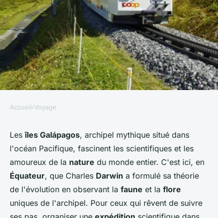
Accueil
›
Voyage
VOYAGE
Comment organiser une
Les
îles Galápagos
, archipel mythique situé dans
l'océan Pacifique, fascinent les scientifiques et les
expédition scientifique dans
amoureux de la
nature
du monde entier. C'est ici, en
les îles Galápagos :
Équateur
, que Charles
Darwin
a formulé sa théorie
équipements et conseils
de l'évolution en observant la
faune
et la
flore
pratiques ?
uniques de l'archipel. Pour ceux qui rêvent de suivre
ses pas, organiser une
expédition
scientifique dans