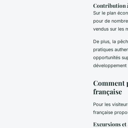
Contribution 
Sur le plan éc
pour de nombreu
vendus sur les m
De plus, la pêch
pratiques authen
opportunités su
développement d
Comment pa
française
Pour les visiteu
française propos
Excursions et 