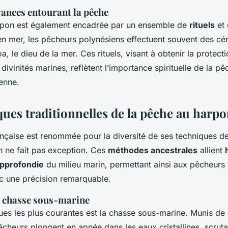
yances entourant la pêche
rpon est également encadrée par un ensemble de
rituels
et
 en mer, les pêcheurs polynésiens effectuent souvent des c
, le dieu de la mer. Ces rituels, visant à obtenir la protecti
divinités marines, reflètent l’importance spirituelle de la pê
enne.
ques traditionnelles de la pêche au harp
ançaise est renommée pour la diversité de ses techniques de
 ne fait pas exception. Ces
méthodes ancestrales
allient
pprofondie
du milieu marin, permettant ainsi aux pêcheurs
ec une précision remarquable.
 chasse sous-marine
ues les plus courantes est la chasse sous-marine. Munis de 
êcheurs plongent en apnée dans les eaux cristallines, scruta