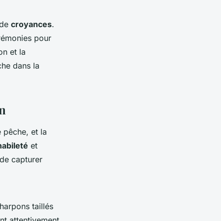
 de
croyances
.
érémonies pour
on et la
che dans la
on
 pêche, et la
habileté
et
 de capturer
harpons taillés
nt attentivement