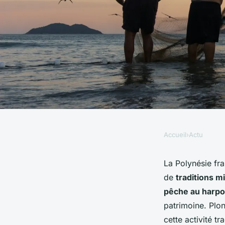
Accueil
›
Actu
ACTU
Comment découvrir l
La Polynésie fra
de
traditions mi
la pêche au harpon 
pêche au harp
patrimoine. Plo
française?
cette activité tra