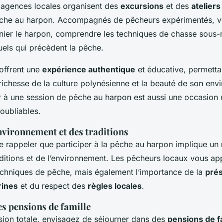
agences locales organisent des
excursions
et des
ateliers
pêche au harpon. Accompagnés de pêcheurs expérimentés, 
ier le harpon, comprendre les techniques de chasse sous-
tuels qui précèdent la pêche.
offrent une
expérience authentique
et éducative, permetta
richesse de la culture polynésienne et la beauté de son en
er à une session de pêche au harpon est aussi une occasion 
oubliables.
nvironnement et des traditions
 de rappeler que participer à la pêche au harpon implique un
ditions et de l’environnement. Les pêcheurs locaux vous a
echniques de pêche, mais également l’importance de la
prés
rines
et du respect des
règles locales
.
s pensions de famille
ion totale, envisagez de séjourner dans des
pensions de f