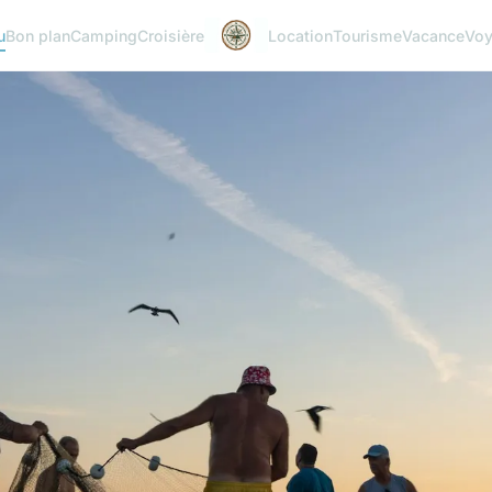
u
Bon plan
Camping
Croisière
Location
Tourisme
Vacance
Vo