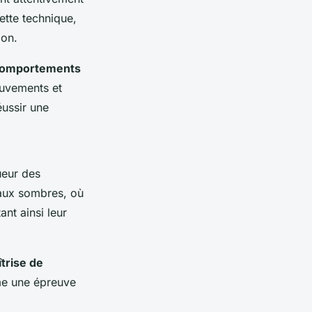
cette technique,
ion.
comportements
ouvements et
éussir une
ueur des
eaux sombres, où
ant ainsi leur
trise de
me une épreuve