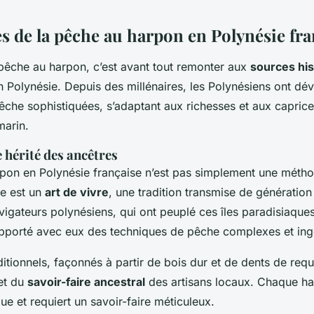
es de la pêche au harpon en Polynésie fra
êche au harpon, c’est avant tout remonter aux
sources his
n Polynésie. Depuis des millénaires, les Polynésiens ont d
êche sophistiquées, s’adaptant aux richesses et aux caprice
marin.
e hérité des ancêtres
pon en Polynésie française n’est pas simplement une méth
lle est un
art de vivre
, une tradition transmise de génération
igateurs polynésiens, qui ont peuplé ces îles paradisiaques 
pporté avec eux des techniques de pêche complexes et ing
itionnels, façonnés à partir de bois dur et de dents de req
 et du
savoir-faire ancestral
des artisans locaux. Chaque ha
que et requiert un savoir-faire méticuleux.