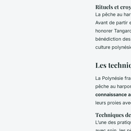
Rituels et cro
La pêche au ha
Avant de partir
honorer Tangaroa
bénédiction des 
culture polynési
Les techni
La Polynésie fr
pêche au harpon
connaissance a
leurs proies av
Techniques de
L’une des pratiq
avec soin, les p