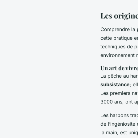
Les origin
Manon
•
27 juin 2024
•
6 min de lecture
Comprendre la p
cette pratique e
techniques de p
environnement 
Un art de vivr
La pêche au har
subsistance
; e
Les premiers nav
3000 ans, ont a
Les harpons trad
de l’ingéniosité
la main, est uni