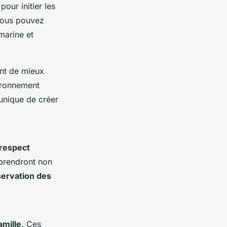
pour initier les
vous pouvez
marine et
nt de mieux
vironnement
unique de créer
respect
pprendront non
ervation des
amille
. Ces