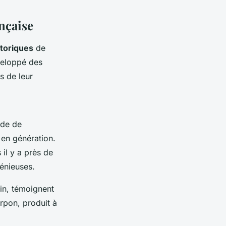
nçaise
toriques
de
éveloppé des
s de leur
ode de
 en génération.
il y a près de
énieuses.
uin, témoignent
rpon, produit à