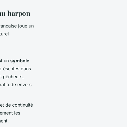
 au harpon
rançaise joue un
turel
st un
symbole
iprésentes dans
es pêcheurs,
ratitude envers
et de continuité
lement les
ment.