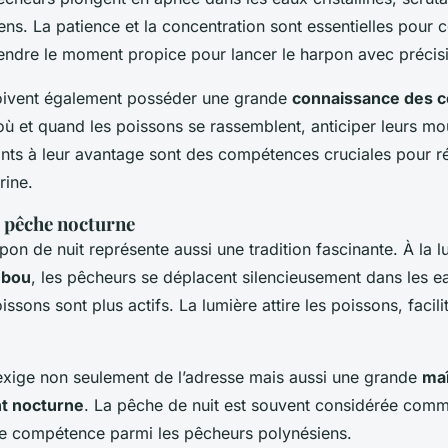
liens. La patience et la concentration sont essentielles pour 
attendre le moment propice pour lancer le harpon avec précis
oivent également posséder une grande
connaissance des 
 où et quand les poissons se rassemblent, anticiper leurs m
rants à leur avantage sont des compétences cruciales pour r
rine.
 pêche nocturne
on de nuit représente aussi une tradition fascinante. À la l
mbou
, les pêcheurs se déplacent silencieusement dans les 
sons sont plus actifs. La lumière attire les poissons, facilit
xige non seulement de l’adresse mais aussi une grande
maî
t nocturne
. La pêche de nuit est souvent considérée com
e compétence parmi les pêcheurs polynésiens.