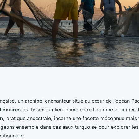
es traditions de
nçaise, un archipel enchanteur situé au cœur de l’océan Pa
llénaires
qui tissent un lien intime entre l’homme et la mer. 
en Polynésie
on
, pratique ancestrale, incarne une facette méconnue mais 
ngeons ensemble dans ces eaux turquoise pour explorer les
ditionnelle.