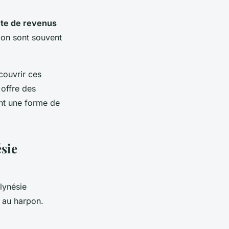
te de revenus
pon sont souvent
couvrir ces
offre des
nt une forme de
sie
olynésie
e au harpon.