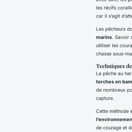
les récifs coral
car il s’agit d’
Les pêcheurs d
marins
. Savoir
utiliser les cou
chasse sous-ma
Techniques de
La pêche au harp
torches en ba
de nombreux pois
capture.
Cette méthode e
l’environnemen
de courage et d